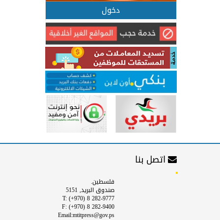
دخول
اتصل بنا
فلسطين.
صندوق البريد, 5151
T: (+970) 8 282-9777
F: (+970) 8 282-9400
Email:mtitpress@gov.ps