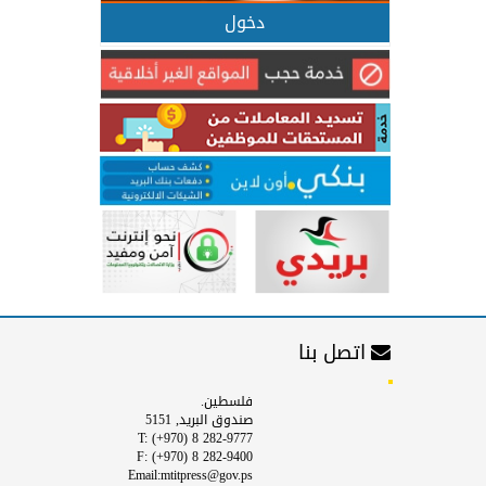
دخول
اتصل بنا
فلسطين.
صندوق البريد, 5151
T: (+970) 8 282-9777
F: (+970) 8 282-9400
Email:mtitpress@gov.ps