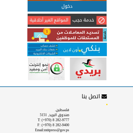
دخول
اتصل بنا
فلسطين.
صندوق البريد, 5151
T: (+970) 8 282-9777
F: (+970) 8 282-9400
Email:mtitpress@gov.ps