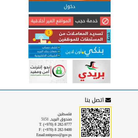
دخول
اتصل بنا
فلسطين.
صندوق البريد, 5151
T: (+970) 8 282-9777
F: (+970) 8 282-9400
Email:mtitpress@gov.ps