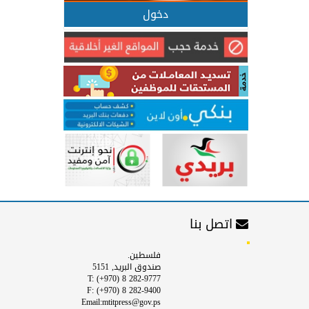
دخول
اتصل بنا
فلسطين.
صندوق البريد, 5151
T: (+970) 8 282-9777
F: (+970) 8 282-9400
Email:mtitpress@gov.ps