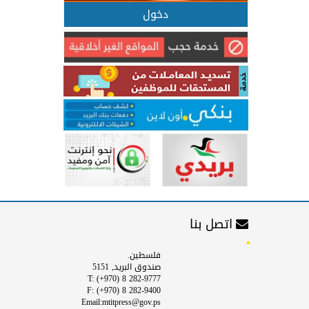
دخول
اتصل بنا
فلسطين.
صندوق البريد, 5151
T: (+970) 8 282-9777
F: (+970) 8 282-9400
Email:mtitpress@gov.ps