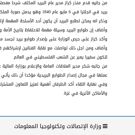
من جانيه قدم منذر كراز مدير عام البريد المكلف شرحا مفصلا 
بريد في انجلترا في 6 مايو عام 1840 وهو يحمل صورة الملكة فيكتوريا كما صدر أول طابع بريد في مصر عام 1866 في عهد الحكومة الخيدوية .
وذكر انه يمكن لطابع البريد أن يكون أحد الأسلحة المهمة لإ
وأضاف إن طوابع البريد وسيلة مهمة للاحتفاظ بتاريخ الأمة 
وأكد كراز على حرص الوزارة على بإصدار طوابع بريد تجسد 
وأضاف ومن اجل ذلك تواصلت مع نقابة الفنانين لإشراكهم ف
لتكون سفيرا يعبر عن الشعب الفلسطيني في العالم.
من جانبه شكر مدير العلاقات العامة والإعلام بوزارة المالي
عملها في مجال إصدار الطوابع البريدية مؤكدا أن ذلك يأتي من 
وفي نهاية اللقاء أكد الطرفان أهمية تعزيز التعاون المشت
والأماكن الأثرية في غزة.
وزارة الإتصالات وتكنولوجيا المعلومات