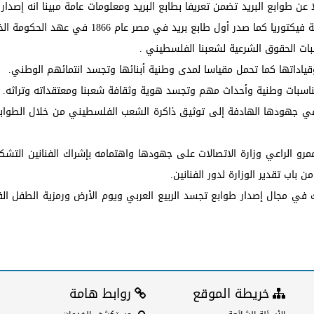
عن طوابع البريد تضمن تعريفا بطابع البريد ومعلومات عامة مبينا انه إصدار
ثبات الحقوق الشرعية لشعبنا الفلسطيني .
وقياداتها كما تحمل مقياسا لمدى وطنية أبنائها وتجسد انتمائهم الوطني.
مناسبات وطنية وأحداث مهم وتجسد هوية وثقافة شعبنا ومعتقداته وتراثه.
ي جهودها الهادفة إلى توثيق ذاكرة الشعب الفلسطيني من خلال الطوابع 
ة عمرو الراعي وزارة الاتصالات على جهودها واهتمامه بإشراك الفنانين التش
باب تقدير الوزارة لدور الفنانين.
رك في مجال إصدار طوابع تجسد الربيع العربي ويوم الأرض ورمزية الطفل ا
خريطة الموقع
روابط هامة