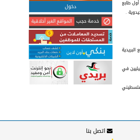
 أول طابع
دخول
البريدية
كيليين في
لفلسطيني
اتصل بنا