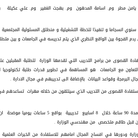
. يامن مطر وم. اسامة المدهون وم. بهجت الغفير وم. علي عكيلة و
سنوي انسجاما و تنفيذا للخطة التشغيلية و منطلق المسئولية المجتمعية و
دم الفجوة بين الواقع النظري الذي يتم تدريسه في الجامعات و بين متط
فادة القصوى من برامج التدريب التي تقدمها الوزارة للطلبة المقبلين على
تعاون مع الجامعات هو المساهمة في تطوير قدرات طلبة تكنولوجيا ا
برمجة وقواعد البيانات بالإضافة الى تدريبهم في مجال الادارة .
استفادة القصوى من التدريب الذي سيتلقون من خلاله مهرات تساعدهم في 
من جانبها قالت م. القيشاوي ان الطلبة سيتلقون تدريبا لمدة 90 ساعة خلال 8 اسابيع تدريبية بو
 من قبل طاقم متخصص من مهندسي الوزارة .
زارة ودورها في افساح المجال امامهم للاستفادة من الخبرات العلمية 