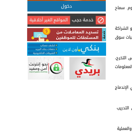
دخول
م. سماح
 الشراكة
لبات سوق
 التخرج،
لمعلومات
الإندماج
اقع 5 ساعات يوميا موضحة ان التدريب
والعملية