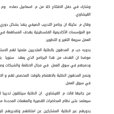
وشارك في حفل الافتتاح كلا من م. اسماعيل حماده وم
القيشاوي.
وقال م. عكيلة ان برنامج التدريب الصيفي ينفذ بشكل دوري 
مع المؤسسات الأكاديمية الفلسطينية بهدف المساهمة في ر
العمل سريعة التغير و التطوير.
بدوره حب م. المدهون بالطلبة المتدربين متمنيا لهم الاست
موضحا ان الهدف من هذا البرنامج الذي يعقد سنويا بال
ودمجهم في سوق العمل في مجال الانظمة والشبكات ومجال ال
ونصح المدهون الطلبة بالاهتمام بالوقت المخصص لهم و ال
في سوق العمل.
سيعتمد على نظام المحاضرات القصيرة والمهمات المحددة
بدورهم عبر الطلبة المشاركين عن امتنانهم وتقديرهم للو