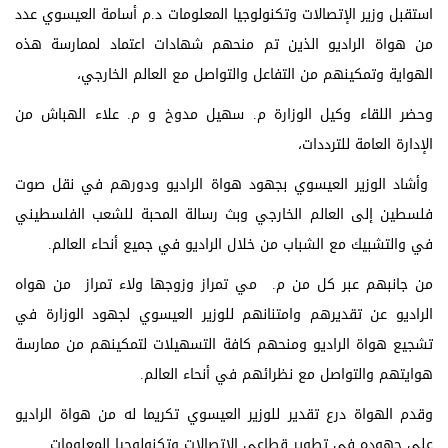
استقبل وزير الإتصالات وتكنولوجيا المعلومات د.م أسامة العيسوي عدد
من هواة الراديو الذين تم منحهم شهادات اعتماد لممارسة هذه
الهواية وتمكينهم من التفاعل والتواصل مع العالم الخارجي،
وحضر اللقاء وكيل الوزارة م. سهيل مدوخ و م. علاء الهباش من
الإدارة العامة للترددات،
وأشاد الوزير العيسوي بجهود هواة الراديو ودورهم في نقل صوت
فلسطين إلى العالم الخارجي وبث رسالة المحبة للشعب الفلسطيني
في والتشبيك مع الشباب من خلال الراديو في جميع أنحاء العالم.
من جانبهم عبر كل من م. مي تمراز وزوجها ولاء تمراز من هواه
الراديو عن تقديرهم وامتنانهم للوزير العيسوي لجهود الوزارة في
تشجيع هواة الراديو ومنحهم كافة التسهيلات لتمكينهم من ممارسة
هوايتهم والتواصل مع نظرائهم في أنحاء العالم.
وقدم الهواة درع تقدير للوزير العيسوي تكريما له من هواة الراديو
على جهوده في تطوير قطاعي الإتصالات وتكنولوجيا المعلومات.