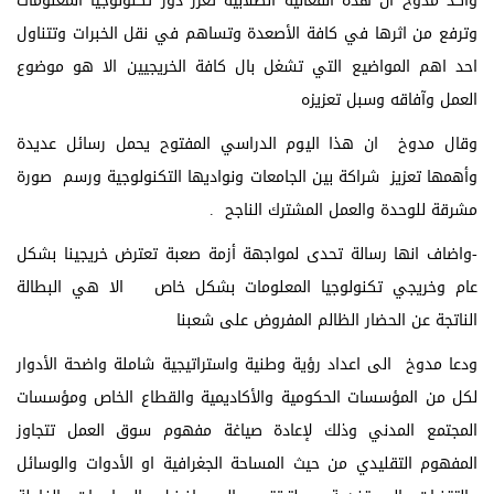
واكد مدوخ ان هذه الفعالية الطلابية تعزز دور تكنولوجيا المعلومات
وترفع من اثرها في كافة الأصعدة وتساهم في نقل الخبرات وتتناول
احد اهم المواضيع التي تشغل بال كافة الخريجيين الا هو موضوع
العمل وآفاقه وسبل تعزيزه
وقال مدوخ ان هذا اليوم الدراسي المفتوح يحمل رسائل عديدة
وأهمها تعزيز شراكة بين الجامعات ونواديها التكنولوجية ورسم صورة
مشرقة للوحدة والعمل المشترك الناجح .
-واضاف انها رسالة تحدى لمواجهة أزمة صعبة تعترض خريجينا بشكل
عام وخريجي تكنولوجيا المعلومات بشكل خاص الا هي البطالة
الناتجة عن الحضار الظالم المفروض على شعبنا
ودعا مدوخ الى اعداد رؤية وطنية واستراتيجية شاملة واضحة الأدوار
لكل من المؤسسات الحكومية والأكاديمية والقطاع الخاص ومؤسسات
المجتمع المدني وذلك لإعادة صياغة مفهوم سوق العمل تتجاوز
المفهوم التقليدي من حيث المساحة الجغرافية او الأدوات والوسائل