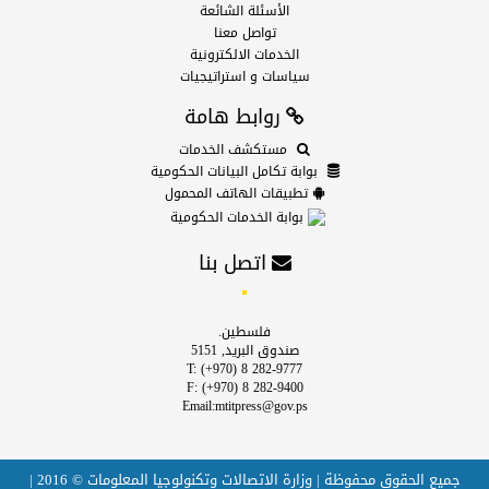
الأسئلة الشائعة
تواصل معنا
الخدمات الالكترونية
سياسات و استراتيجيات
روابط هامة
مستكشف الخدمات
بوابة تكامل البيانات الحكومية
تطبيقات الهاتف المحمول
بوابة الخدمات الحكومية
اتصل بنا
فلسطين.
صندوق البريد, 5151
T: (+970) 8 282-9777
F: (+970) 8 282-9400
Email:mtitpress@gov.ps
جميع الحقوق محفوظة | وزارة الاتصالات وتكنولوجيا المعلومات © 2016 |