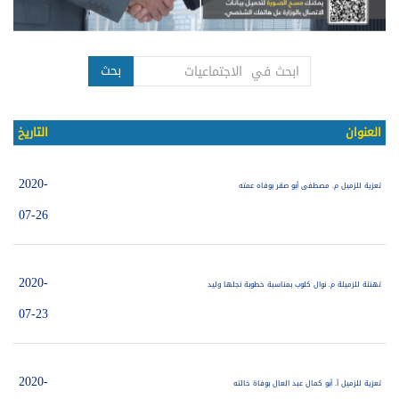
بحث
العنوان
التاريخ
2020-
تعزية للزميل م. مصطفى أبو صقر بوفاه عمته
07-26
2020-
تهنئة للزميلة م. نوال كلوب بمناسبة خطوبة نجلها وليد
07-23
2020-
تعزية للزميل أ. أبو كمال عبد العال بوفاة خالته