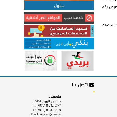
دخول
خصيص رقم
ل المواطنين للخدمات
اتصل بنا
فلسطين.
صندوق البريد, 5151
T: (+970) 8 282-9777
F: (+970) 8 282-9400
Email:mtitpress@gov.ps