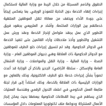
الحقوق والذمم المسجلة من خلال الربط مع وزارة المالية لاستكمال
إجراءات إنهاء الخدمة دون الحاجة للنموذج الورقي، بما ينعكس إيجاباً
على جودة الأداء ويخفف من معاناة تنقل الموظفين المنتهية
خدماتهم بين الوزارات المختصة. وأشاد م. المتربيعي بجهود فريق
التطوير الذي عمل بجهد متواصل لإنجاز الخدمة وعقد ورش عمل
التشغيل والتطوير وأخذ ملاحظات وآراء القائمين على تنفيذ الخدمة
في الدوائر الحكومية. وقد تم تنسيق إجراءات خلو الطرف للموظفين
مع الدوائر الحكومية ذات العلاقة وهي (ديوان الموظفين العام – وزارة
الصحة – وزارة المالية – وزارة النقل والمواصلات – وزارة الاشغال
العامة والإسكان - سلطة الأراضي). الجدير بالذكر أن الوزارة قد أعدت
تصوراً بشأن إجراءات خدمة خلو الطرف الالكترونية، وذلك بالتعاون مع
الوزارات الرئيسية ذات العلاقة بالخدمة، وذلك استناداً إلى قرار لجنة
متابعة العمل الحكومي في اعتماد التحول الرقمي وهندسة العمليات
الذي يساهم في ربط القطاعات الحكومية ببعضها بحيث يمكن إنجاز
الأعمال المشتركة وحوكمة ملف تكنولوجيا المعلومات داخل المؤسسات