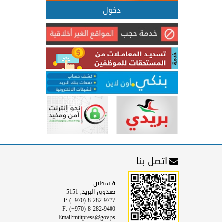
دخول
اتصل بنا
فلسطين.
صندوق البريد, 5151
T: (+970) 8 282-9777
F: (+970) 8 282-9400
Email:mtitpress@gov.ps