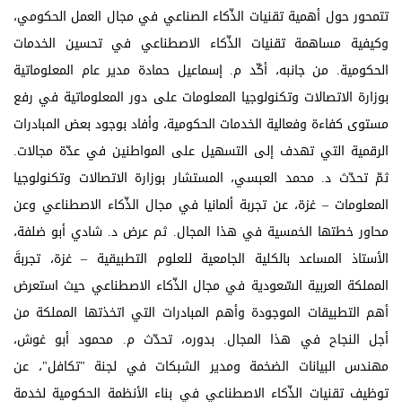
تتمحور حول أهمية تقنيات الذّكاء الصناعي في مجال العمل الحكومي،
وكيفية مساهمة تقنيات الذّكاء الاصطناعي في تحسين الخدمات
الحكومية. من جانبه، أكّد م. إسماعيل حمادة مدير عام المعلوماتية
بوزارة الاتصالات وتكنولوجيا المعلومات على دور المعلوماتية في رفع
مستوى كفاءة وفعالية الخدمات الحكومية، وأفاد بوجود بعض المبادرات
الرقمية التي تهدف إلى التسهيل على المواطنين في عدّة مجالات.
ثمّ تحدّث د. محمد العبسي، المستشار بوزارة الاتصالات وتكنولوجيا
المعلومات – غزة، عن تجربة ألمانيا في مجال الذّكاء الاصطناعي وعن
محاور خطتها الخمسية في هذا المجال. ثم عرض د. شادي أبو ضلفة،
الأستاذ المساعد بالكلية الجامعية للعلوم التطبيقية – غزة، تجربةَ
المملكة العربية السّعودية في مجال الذّكاء الاصطناعي حيث استعرض
أهم التطبيقات الموجودة وأهم المبادرات التي اتخذتها المملكة من
أجل النجاح في هذا المجال. بدوره، تحدّث م. محمود أبو غوش،
مهندس البيانات الضخمة ومدير الشبكات في لجنة "تكافل"، عن
توظيف تقنيات الذّكاء الاصطناعي في بناء الأنظمة الحكومية لخدمة