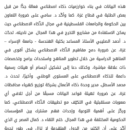
هذه البيانات في بناء خوارزميات ذكاء اصطناعي فعالة جدًّا من قبل
بعض الطلبة في قطاع غزة. كما وأكّد د. سامي على ضرورة التعاون
بين الحكومة والجامعات الفلسطينية في مجال الذّكاء الاصطناعي حيث
يمكن الاستفادة من مشاريع التخرج في هذا المجال. من ناحيته، تحدّث
د. أحمد الصليبي الأستاذ المساعد بكلية الهندسة - جامعة الإسراء –
غزة، عن ضرورة دمج مفاهيم الذّكاء الاصطناعي بشكل أقوى في
المناهج الدراسية من خلال تطوير المناهج واستحداث برامج وتخصصات
ذات علاقة مباشرة، وكذلك دعا إلى تشكيل أجسام أو هيئات رسمية
داعمة للذكاء الاصطناعي على المستوى الوطني. وأخيرًا، تحدث د.
محمد الأسطل، مدير وحدة ذكاء الأعمال بشركة توزيع كهرباء محافظات
غزة، عن ضرورة تهيئة قواعد البيانات مسبقًا من أجل تلافي أي
صعوبات مستقبلية في التكيّف مع تطبيقات الذّكاء الاصطناعي، كما
وركّز على أهمية التوعية وإحداث فهم مشترك بين المؤسسات
الحكومية المختلفة في هذا المجال. ختم اللقاء د. كمال المصر ي الذي
أكّد على أن الكثير من الدول المتقدمة لا تزال في طور تجربة