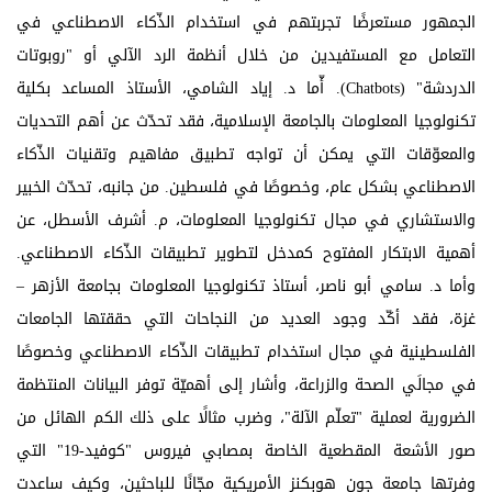
الجمهور مستعرضًا تجربتهم في استخدام الذّكاء الاصطناعي في
التعامل مع المستفيدين‎‏ ‏‎من خلال أنظمة الرد الآلي أو "روبوتات
الدردشة" (Chatbots). أّما د. إياد الشامي، الأستاذ المساعد بكلية
تكنولوجيا المعلومات بالجامعة الإسلامية، فقد تحدّث عن أهم التحديات
والمعوّقات التي يمكن أن تواجه تطبيق مفاهيم وتقنيات الذّكاء
الاصطناعي بشكل عام، وخصوصًا في فلسطين. من جانبه، تحدّث الخبير
والاستشاري في مجال تكنولوجيا المعلومات، م. أشرف الأسطل، عن
أهمية الابتكار المفتوح كمدخل لتطوير تطبيقات الذّكاء الاصطناعي.
وأما د. سامي أبو ناصر، أستاذ تكنولوجيا المعلومات بجامعة الأزهر –
غزة، فقد أكّد وجود العديد من النجاحات التي حققتها الجامعات
الفلسطينية في مجال استخدام تطبيقات الذّكاء الاصطناعي وخصوصًا
في مجالَي الصحة والزراعة، وأشار إلى أهميّة توفر البيانات المنتظمة
الضرورية لعملية "تعلّم الآلة"، وضرب مثالًا على ذلك الكم الهائل من
صور الأشعة المقطعية الخاصة بمصابي فيروس "كوفيد-19" التي
وفرتها جامعة جون هوبكنز الأمريكية مجّانًا للباحثين، وكيف ساعدت