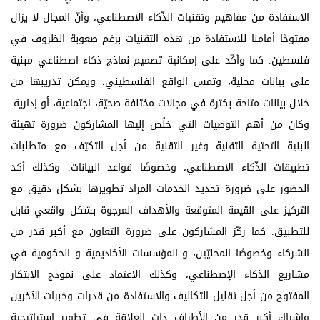
الاستفادة من مفاهيم وتقنيات الذّكاء الاصطناعي، وأنّ المجال لا يزال
مفتوحًا أمامنا للاستفادة من هذه التقنيات برغم صعوبة الظروف في
فلسطين. كما وأكّد على إمكانية تصميم نماذج ذكاء اصطناعي مبنية
على بيانات محلية، وتمس الواقع الفلسطيني، ويمكن تدريبها من
خلال بيانات متاحة بكثرة في مجالات مختلفة صحيّة، اجتماعية، أو إدارية.
وكان من أهم التوصيات التي خلُص إليها المشاركون ضرورة تهيئة
البنية التحتية التقنية وغير التقنية من أجل التكيّف مع متطلبات
تطبيقات الذّكاء الاصطناعي، وخصوصًا قواعد البيانات. وكذلك أكد
الحضور على ضرورة تحديد الخدمات المراد تطويرها بشكل دقيق مع
التركيز على القيمة المتوقعة والأهداف المرجوة بشكل واقعي قابل
للتطبيق. كما ركّز المشاركون على ضرورة التعاون مع أكبر قدر من
الشركاء وخصوصًا المحليّين، و المؤسسات الأكاديمية و الحكومية في
مشاريع الذكاء الإصطناعي، وكذلك الاعتماد على نموذج الابتكار
المفتوح من أجل تقليل التكاليف والاستفادة من قدرات وخبرات الآخرين
وإشراك أكبر قدر من الأطراف ذات العلاقة في تطوير استراتيجية