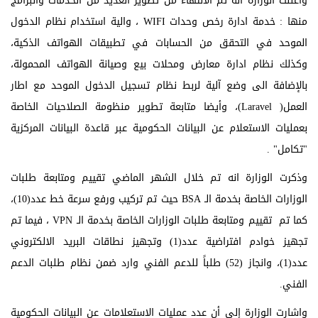
واعلنت الوزارة انه تم الانتهاء من تطوير العديد من الخدمات والبرامج
منها : خدمة ادارة رخص وحدات WIFI ، والية استخدام نظام الدخول
الموحد في التحقق من الحسابات في تطبيقات الهواتف الذكية،
وكذلك نظام ادارة معارض ومحلات بيع وصيانة الهواتف المحمولة،
بالإضافة الى وضع آلية لربط نظام تسجيل الدخول الموحد مع اطار
العمل( Laravel)، وأيضا متابعة تطوير منظومة الصلاحيات الخاصة
بعمليات الاستعلام عن البيانات الحكومية عبر قاعدة البيانات المركزية
"تكامل" .
وذكرت الوزارة انه تم خلال الشهر الماضي تقييم ومتابعة طلبات
الوزارات الخاصة بخدمة الـ BSA حيث تم تركيب ورفع سرعة خط عدد(10)،
كما تم تقييم ومتابعة طلبات الوزارات الخاصة بخدمة الـ VPN ، فيما تم
تجهيز خوادم افتراضية عدد(1) وتجهيز نطاقات البريد الالكتروني
عدد(1)، وانجاز (52) طلباً للدعم الفني وارد ضمن نظام طلبات الدعم
الفني.
واشارت الوزارة إلى أن عدد عمليات الاستعلامات عن البيانات الحكومية