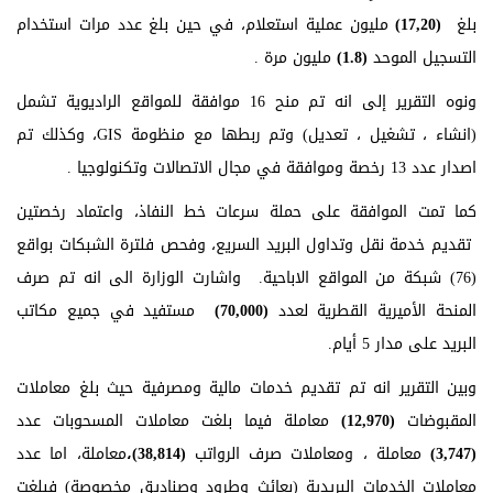
بلغ
(
17,20
)
مليون عملية استعلام، في حين بلغ عدد مرات استخدام
التسجيل الموحد
(
1.8
)
مليون مرة .
ونوه التقرير إلى انه تم منح 16 موافقة للمواقع الراديوية تشمل
(انشاء ، تشغيل ، تعديل) وتم ربطها مع منظومة GIS، وكذلك تم
اصدار عدد 13 رخصة وموافقة في مجال الاتصالات وتكنولوجيا .
كما تمت الموافقة على حملة سرعات خط النفاذ، واعتماد رخصتين
تقديم خدمة نقل وتداول البريد السريع، وفحص فلترة الشبكات بواقع
(76) شبكة من المواقع الاباحية. واشارت الوزارة الى انه تم صرف
المنحة الأميرية القطرية لعدد
(
70,000
)
مستفيد في جميع مكاتب
البريد على مدار 5 أيام.
وبين التقرير انه تم تقديم خدمات مالية ومصرفية حيث بلغ معاملات
المقبوضات
(
12,970
)
معاملة فيما بلغت معاملات المسحوبات عدد
(
3,747
)
معاملة ، ومعاملات صرف الرواتب
(
38,814
)،
معاملة، اما عدد
معاملات الخدمات البريدية (بعائث وطرود وصناديق مخصوصة) فبلغت