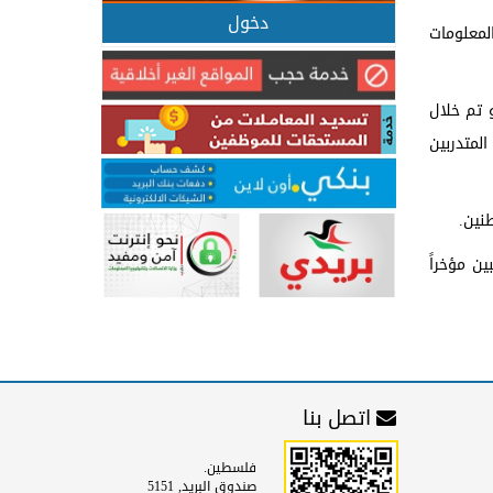
دخول
معلومات
و تم خلال
لمتدربين
نين.
ين مؤخراً
اتصل بنا
فلسطين.
صندوق البريد, 5151