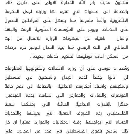
ستكون مدينة رام الله الخطوة الاولى على طريق ذلك،
بالاضافة الى الخطوات التي تقوم بها وزارته لجعل الحكومة
الالكترونية واقعاً ملموساً مما يسهل على المواطنين الحصول
على الخدمات، ويوفر على المؤسسات الحكومية الوقت والجهد
والمال، ناهيك عن مجهودات الوزارة للانتقال من البث
التماثلي الى البث الرقمي مما يتيح المجال لتوفير حزم ترددات
من الممكن اعادة توظيفها لتقديم خدمات جديدة .
وشدد د. موسى على أن وزارة الاتصالات وتكنولوجيا المعلومات
لن تألوا جهداً لدعم الابداع والمبدعين في فلسطين
وتمكينهم واسناد أفكارهم الابداعية، بالاضافة الى دعم كافة
المؤتمرات واللقاءات والمعارض التي تساهم بدعم المبدعين،
مذكّرا بالقدرات الابداعية الهائلة التي يمتلكها شعبنا
الفلسطيني رغم الظروف الصعبة التي يعيشها والتحديات
الجسام التي يواجهها، وقلة الامكانيات والموارد، معتبراً ان كل
ذلك ساهم بتفوق الفلسطيني في عدد من المجالات على