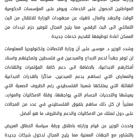
المواطنين الحصول على الخدمات، ويوفر على المؤسسات الحكومية
الوقت والجهد والمال، ناهيك عن مجهودات الوزارة للانتقال من البث
التماثلي الى البث الرقمي مما يتيح المجال لتوفير حزم ترددات من
الممكن اعادة توظيفها لتقديم خدمات جديدة .
وشدد الوزير د. موسى على أن وزارة الاتصالات وتكنولوجيا المعلومات
لن توفر جهداً لدعم الابداع والمبدعين في فلسطين وتمكينهم واسناد
أفكارهم الابداعية، بالاضافة الى دعم كافة المؤتمرات واللقاءات
والمعارض التي تساهم بدعم المبدعين، مذكّرا بالقدرات الابداعية
الهائلة التي يمتلكها شعبنا الفلسطيني رغم الظروف الصعبة التي
يعيشها والتحديات الجسام التي يواجهها، وقلة الامكانيات والموارد،
معتبراً ان كل ذلك ساهم بتفوق الفلسطيني في عدد من المجالات
على دول تمتلك من الامكانيات والدعم والظروف ما هو أفضل.
وتحدث الوزير عن قيام وزارته باطلاق ورقة سياسة النطاق العريض
بالتشاور مع الجهات المعنية مما يتيح المجال لدخول شركات جديدة