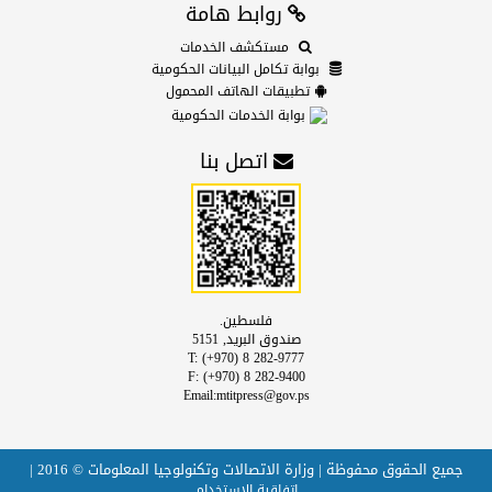
روابط هامة
مستكشف الخدمات
بوابة تكامل البيانات الحكومية
تطبيقات الهاتف المحمول
بوابة الخدمات الحكومية
اتصل بنا
فلسطين.
صندوق البريد, 5151
T: (+970) 8 282-9777
F: (+970) 8 282-9400
Email:mtitpress@gov.ps
جميع الحقوق محفوظة | وزارة الاتصالات وتكنولوجيا المعلومات © 2016 |
اتفاقية الإستخدام