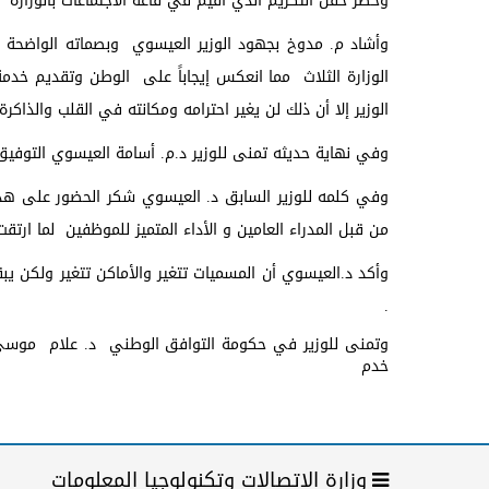
وحضر حفل التكريم الذي اقيم في قاعة الاجتماعات بالوزارة 
وأشاد م. مدوخ بجهود الوزير العيسوي وبصماته الواضحة خ
الوزارة الثلاث مما انعكس إيجاباً على الوطن وتقديم خدمة
الوزير إلا أن ذلك لن يغير احترامه ومكانته في القلب والذاكرة 
وفي نهاية حديثه تمنى للوزير د.م. أسامة العيسوي التوفيق
وفي كلمه للوزير السابق د. العيسوي شكر الحضور على هذه ال
من قبل المدراء العامين و الأداء المتميز للموظفين لما ارتق
وأكد د.العيسوي أن المسميات تتغير والأماكن تتغير ولكن ي
.
وتمنى للوزير في حكومة التوافق الوطني د. علام موسى ال
خدم
وزارة الإتصالات وتكنولوجيا المعلومات