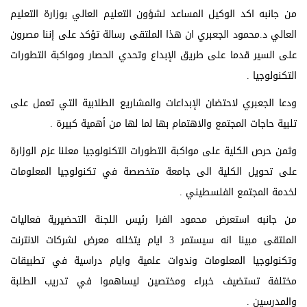
من جانبه اكد الوكيل المساعد لشؤون التعليم العالي بوزارة التعليم
العالي د.محمود الجعبري ان هذا الملتقى رسالة تؤكد على إننا مصرون
على السير قدما على طريق الإبداع وتحدي الحصار ومواكبة التطورات
التكنولوجيا .
ودعا الجعبري لاحتضان الإبداعات والمشاريع الطلابية التي تعمل على
تلبية حاجات المجتمع والاهتمام بها لما لها من أهمية كبيرة .
وثمن حرص الكلية على مواكبة التطورات التكنولوجيا معلنا عزم الوزارة
على تحويل الكلية الى جامعة متخصصة في تكنولوجيا المعلومات
لخدمة المجتمع الفلسطيني .
من جانبه استعرض محمود الفرا رئيس اللجنة التحضيرية فعاليات
الملتقى مبينا انه سيستمر 3 ايام يتخلله معرض لشركات الانترنت
وتكنولوجيا المعلومات وندوات علمية وايام دراسية في تطبيقات
مختلفة تستضيف خبراء ومختصين ليساهموا في تدريب الطلبة
والمدرسين .